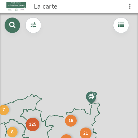
La carte
7
16
125
8
21