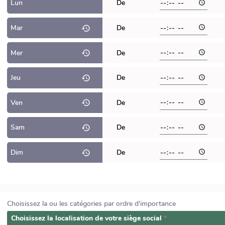
Lun
De
Mar
De
Mer
De
Jeu
De
Ven
De
Sam
De
Dim
De
Choisissez la ou les catégories par ordre d'importance
Choisissez la localisation de votre siège social